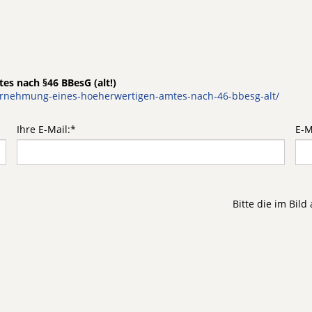
s nach §46 BBesG (alt!)
hrnehmung-eines-hoeherwertigen-amtes-nach-46-bbesg-alt/
Ihre E-Mail:
*
E-M
Bitte die im Bil