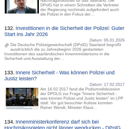
Nachtragshaushalt für das Saarland. Die
DPolG hat in einem Schreiben die Vertreter
der Regierung nochmals aufgefordert auch
die Polizei in den Fokus der…
132.
Investitionen in die Sicherheit der Polizei: Guter
Start ins Jahr 2026
Datum:
05.01.2026
Die Deutsche Polizeigewerkschaft (DPolG) Saarland begrüßt
ausdrücklich die zu Jahresbeginn 2026 gestarteten
Investitionen des saarländischen Innenministeriums in die
Sicherheit und Ausstattung der…
133.
Innere Sicherheit - Was können Polizei und
Justiz leisten?
Datum:
17.02.2017
Am 16.02.2017 fand die Podiumsdiskussion
der DPOLG zur Frage "Innere Sicherheit -
was können Polizei und Justiz leisten" im LPP
statt. Vor gut besuchter Kulisse konnten
Rainer Wendt, Minister Klaus…
134.
Innenministerkonferenz darf sich bei
Hochrisikospielen nicht länger wegducken - DPolG