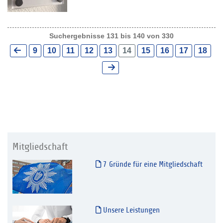
Suchergebnisse 131 bis 140 von 330
9
10
11
12
13
14
15
16
17
18
Mitgliedschaft
7 Gründe für eine Mitgliedschaft
Unsere Leistungen