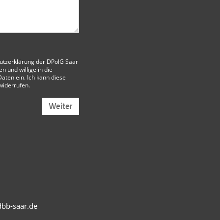
utzerklärung der DPolG Saar
 und willige in die
aten ein. Ich kann diese
 widerrufen.
Weiter
bb-saar.de