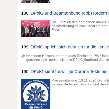
188.
DPolG und Beamtenbund (dbb) fordern 
Die Gremien des dbb haben am 20. De
Kernforderung ist eine lineare Erhö
Euro…
189.
DPolG spricht sich deutlich für die Ums
Nachdem Hessen und nun auch Rheinland-Pfalz in ein
gestartet sind, spricht sich die DPolG Saarland deutli
190.
DPolG sieht freiwillige Corona Tests bei d
Pressemitteilung 19.11.2020 Die aktue
bei uns Bedenken aus. Es wird den K