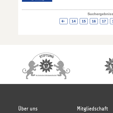
Suchergebniss
14
15
16
17
Über uns
Mitgliedschaft