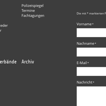
Polizeispiegel
Termine
Die mit * markierten F
Fachtagungen
Vorname
*
ieder
r
Nachname
*
verbände
Archiv
E-Mail
*
Nachricht
*