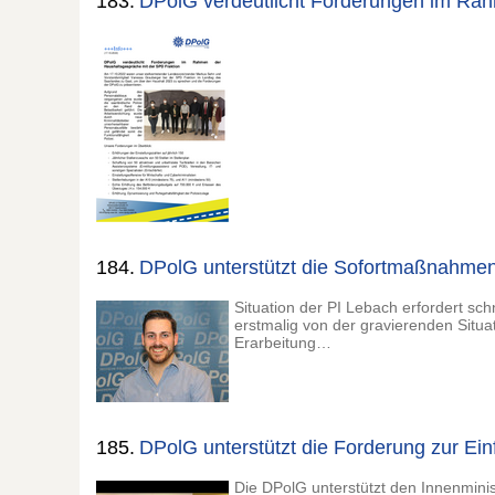
183.
DPolG verdeutlicht Forderungen im Rah
184.
DPolG unterstützt die Sofortmaßnahmen 
Situation der PI Lebach erfordert s
erstmalig von der gravierenden Situa
Erarbeitung…
185.
DPolG unterstützt die Forderung zur E
Die DPolG unterstützt den Innenmini