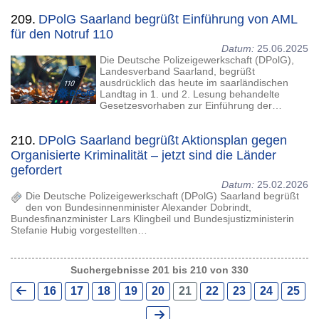
209.
DPolG Saarland begrüßt Einführung von AML
für den Notruf 110
Datum:
25.06.2025
Die Deutsche Polizeigewerkschaft (DPolG),
Landesverband Saarland, begrüßt
ausdrücklich das heute im saarländischen
Landtag in 1. und 2. Lesung behandelte
Gesetzesvorhaben zur Einführung der…
210.
DPolG Saarland begrüßt Aktionsplan gegen
Organisierte Kriminalität – jetzt sind die Länder
gefordert
Datum:
25.02.2026
Die Deutsche Polizeigewerkschaft (DPolG) Saarland begrüßt
den von Bundesinnenminister Alexander Dobrindt,
Bundesfinanzminister Lars Klingbeil und Bundesjustizministerin
Stefanie Hubig vorgestellten…
Suchergebnisse 201 bis 210 von 330
16
17
18
19
20
21
22
23
24
25