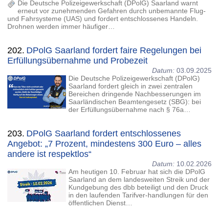
Die Deutsche Polizeigewerkschaft (DPolG) Saarland warnt
erneut vor zunehmenden Gefahren durch unbemannte Flug-
und Fahrsysteme (UAS) und fordert entschlossenes Handeln.
Drohnen werden immer häufiger…
202.
DPolG Saarland fordert faire Regelungen bei
Erfüllungsübernahme und Probezeit
Datum:
03.09.2025
Die Deutsche Polizeigewerkschaft (DPolG)
Saarland fordert gleich in zwei zentralen
Bereichen dringende Nachbesserungen im
Saarländischen Beamtengesetz (SBG): bei
der Erfüllungsübernahme nach § 76a…
203.
DPolG Saarland fordert entschlossenes
Angebot: „7 Prozent, mindestens 300 Euro – alles
andere ist respektlos“
Datum:
10.02.2026
Am heutigen 10. Februar hat sich die DPolG
Saarland an dem landesweiten Streik und der
Kundgebung des dbb beteiligt und den Druck
in den laufenden Tarifver-handlungen für den
öffentlichen Dienst…