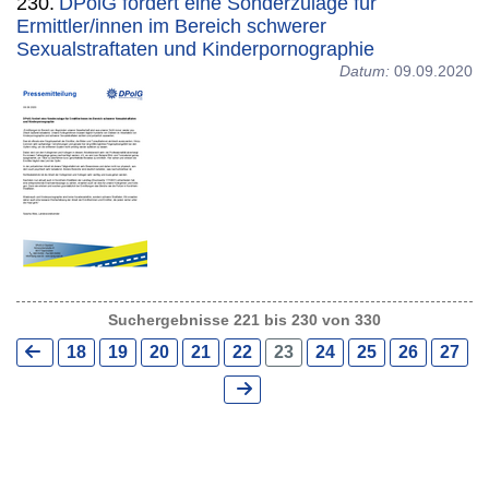
230.
DPolG fordert eine Sonderzulage für
Ermittler/innen im Bereich schwerer
Sexualstraftaten und Kinderpornographie
Datum:
09.09.2020
Suchergebnisse 221 bis 230 von 330
18
19
20
21
22
23
24
25
26
27