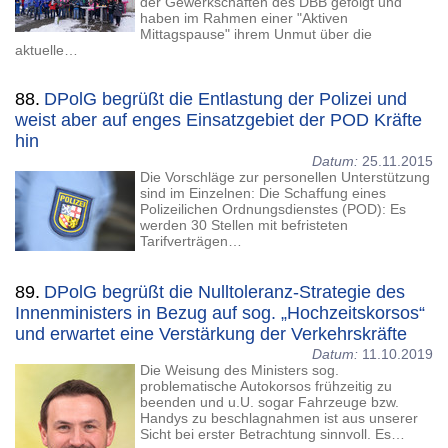
der Gewerkschaften des DBB gefolgt und
haben im Rahmen einer "Aktiven
Mittagspause" ihrem Unmut über die
aktuelle…
88.
DPolG begrüßt die Entlastung der Polizei und
weist aber auf enges Einsatzgebiet der POD Kräfte
hin
Datum:
25.11.2015
Die Vorschläge zur personellen Unterstützung
sind im Einzelnen: Die Schaffung eines
Polizeilichen Ordnungsdienstes (POD): Es
werden 30 Stellen mit befristeten
Tarifverträgen…
89.
DPolG begrüßt die Nulltoleranz-Strategie des
Innenministers in Bezug auf sog. „Hochzeitskorsos“
und erwartet eine Verstärkung der Verkehrskräfte
Datum:
11.10.2019
Die Weisung des Ministers sog.
problematische Autokorsos frühzeitig zu
beenden und u.U. sogar Fahrzeuge bzw.
Handys zu beschlagnahmen ist aus unserer
Sicht bei erster Betrachtung sinnvoll. Es…