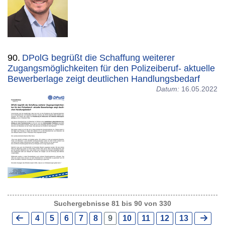
90.
DPolG begrüßt die Schaffung weiterer
Zugangsmöglichkeiten für den Polizeiberuf- aktuelle
Bewerberlage zeigt deutlichen Handlungsbedarf
Datum:
16.05.2022
Suchergebnisse 81 bis 90 von 330
4
5
6
7
8
9
10
11
12
13