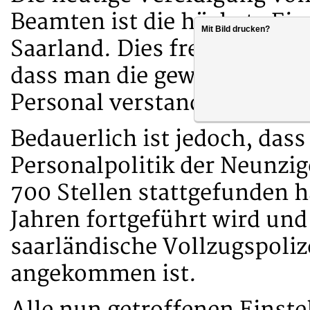
Beamten ist die höchste Ein
Mit Bild drucken?
Saarland. Dies freut uns au
dass man die gewerkschaft
Personal verstanden hat u
Bedauerlich ist jedoch, dass
Personalpolitik der Neunzig
700 Stellen stattgefunden h
Jahren fortgeführt wird und 
saarländische Vollzugspoliz
angekommen ist.