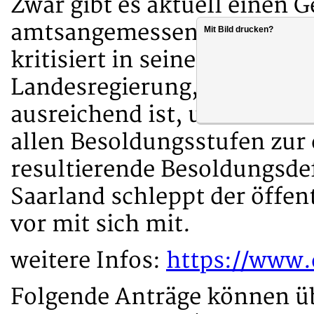
Zwar gibt es aktuell einen 
amtsangemessenen Alimenta
Mit Bild drucken?
kritisiert in seiner Stellu
Landesregierung, dass der 
ausreichend ist, um eine v
allen Besoldungsstufen zur
resultierende Besoldungsde
Saarland schleppt der öffent
vor mit sich mit.
weitere Infos:
https://www.
Folgende Anträge können üb