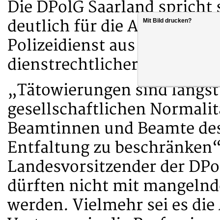
Die DPolG Saarland sprich
deutlich für die Akzeptanz
Mit Bild drucken?
Polizeidienst aus und ford
dienstrechtlicher Vorschrif
„Tätowierungen sind längst 
gesellschaftlichen Normalit
Beamtinnen und Beamte des
Entfaltung zu beschränken“
Landesvorsitzender der DPol
dürften nicht mit mangelnde
werden. Vielmehr sei es die