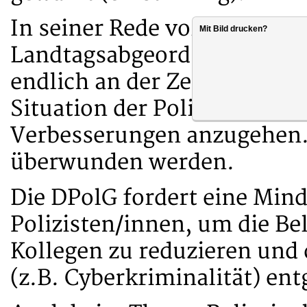
In seiner Rede vor Vertreter
Mit Bild drucken?
Landtagsabgeordneten und M
endlich an der Zeit ist, die 
Situation der Polizei ernst
Verbesserungen anzugehen.
überwunden werden.
Die DPolG fordert eine Min
Polizisten/innen, um die B
Kollegen zu reduzieren und
(z.B. Cyberkriminalität) en