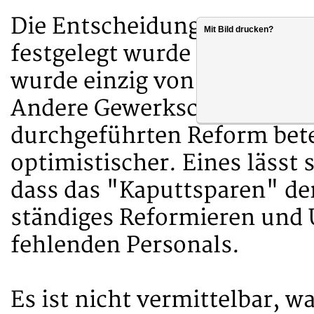
Die Entscheidung zum Perso
Mit Bild drucken?
festgelegt wurde (damals wa
wurde einzig von der DPolG 
Andere Gewerkschaften, die
durchgeführten Reform bete
optimistischer. Eines lässt 
dass das "Kaputtsparen" der 
ständiges Reformieren und 
fehlenden Personals.
Es ist nicht vermittelbar, 