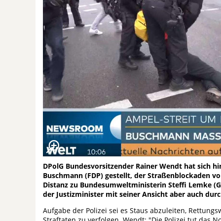
DPolG Bundesvorsitzender Rainer Wendt hat sich hi
Buschmann (FDP) gestellt, der Straßenblockaden von
Distanz zu Bundesumweltministerin Steffi Lemke (G
der Justizminister mit seiner Ansicht aber auch durc
Aufgabe der Polizei sei es Staus abzuleiten, Rettungs
Straftaten zu verfolgen. Wendt: "Die Polizei tut das 