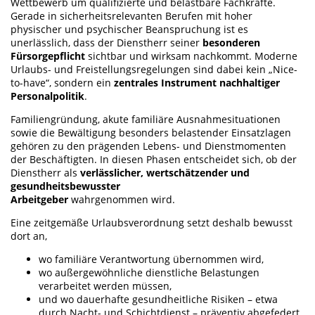
Wettbewerb um qualifizierte und belastbare Fachkräfte.
Gerade in sicherheitsrelevanten Berufen mit hoher
physischer und psychischer Beanspruchung ist es
unerlässlich, dass der Dienstherr seiner
besonderen
Fürsorgepflicht
sichtbar und wirksam nachkommt. Moderne
Urlaubs- und Freistellungsregelungen sind dabei kein „Nice-
to-have“, sondern ein
zentrales Instrument nachhaltiger
Personalpolitik
.
Familiengründung, akute familiäre Ausnahmesituationen
sowie die Bewältigung besonders belastender Einsatzlagen
gehören zu den prägenden Lebens- und Dienstmomenten
der Beschäftigten. In diesen Phasen entscheidet sich, ob der
Dienstherr als
verlässlicher, wertschätzender und
gesundheitsbewusster
Arbeitgeber
wahrgenommen wird.
Eine zeitgemäße Urlaubsverordnung setzt deshalb bewusst
dort an,
wo familiäre Verantwortung übernommen wird,
wo außergewöhnliche dienstliche Belastungen
verarbeitet werden müssen,
und wo dauerhafte gesundheitliche Risiken – etwa
durch Nacht- und Schichtdienst – präventiv abgefedert