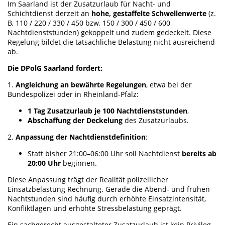
Im Saarland ist der Zusatzurlaub für Nacht- und
Schichtdienst derzeit an
hohe, gestaffelte Schwellenwerte
(z.
B. 110 / 220 / 330 / 450 bzw. 150 / 300 / 450 / 600
Nachtdienststunden) gekoppelt und zudem gedeckelt. Diese
Regelung bildet die tatsächliche Belastung nicht ausreichend
ab.
Die DPolG Saarland fordert:
1.
Angleichung an bewährte Regelungen
, etwa bei der
Bundespolizei oder in Rheinland-Pfalz:
1 Tag Zusatzurlaub je 100 Nachtdienststunden
,
Abschaffung der Deckelung
des Zusatzurlaubs.
2.
Anpassung der Nachtdienstdefinition
:
Statt bisher 21:00–06:00 Uhr soll Nachtdienst
bereits ab
20:00 Uhr
beginnen.
Diese Anpassung trägt der Realität polizeilicher
Einsatzbelastung Rechnung. Gerade die Abend- und frühen
Nachtstunden sind häufig durch erhöhte Einsatzintensität,
Konfliktlagen und erhöhte Stressbelastung geprägt.
Ein sachgerecht ausgestalteter Zusatzurlaub ist kein Privileg,