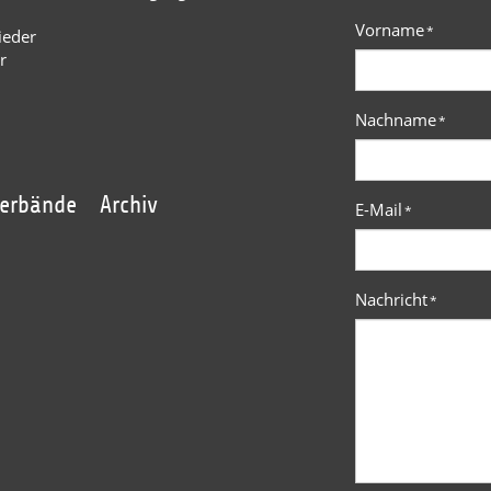
Vorname
*
ieder
r
Nachname
*
verbände
Archiv
E-Mail
*
Nachricht
*