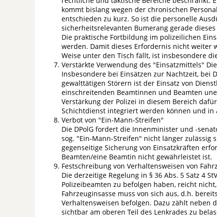
rechtliche und taktische Bereiche beschränkt. E
kommt bislang wegen der chronischen Person
entschieden zu kurz. So ist die personelle Au
sicherheitsrelevanten Bumerang gerade dieses
Die praktische Fortbildung im polizeilichen Ei
werden. Damit dieses Erfordernis nicht weiter
Weise unter den Tisch fällt, ist insbesondere d
Verstärkte Verwendung des "Einsatzmittels" Di
Insbesondere bei Einsätzen zur Nachtzeit, be
gewalttätigen Störern ist der Einsatz von Diens
einschreitenden Beamtinnen und Beamten uner
Verstärkung der Polizei in diesem Bereich daf
Schichtdienst integriert werden können und in
Verbot von "Ein-Mann-Streifen"
Die DPolG fordert die Innenminister und -senat
sog. "Ein-Mann-Streifen" nicht länger zulässig
gegenseitige Sicherung von Einsatzkräften erfor
Beamten/eine Beamtin nicht gewährleistet ist.
Festschreibung von Verhaltensweisen von Fahrz
Die derzeitige Regelung in § 36 Abs. 5 Satz 4
Polizeibeamten zu befolgen haben, reicht nich
Fahrzeuginsasse muss von sich aus, d.h. berei
Verhaltensweisen befolgen. Dazu zählt neben d
sichtbar am oberen Teil des Lenkrades zu belas