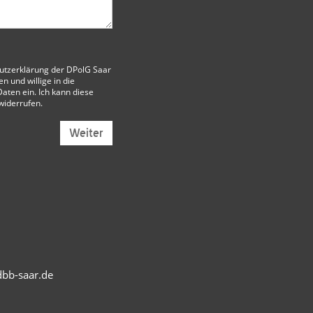
utzerklärung der DPolG Saar
 und willige in die
aten ein. Ich kann diese
 widerrufen.
Weiter
bb-saar.de