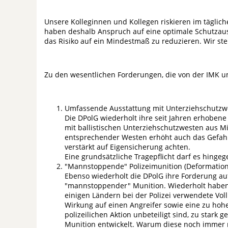
Unsere Kolleginnen und Kollegen riskieren im täglic
haben deshalb Anspruch auf eine optimale Schutzau
das Risiko auf ein Mindestmaß zu reduzieren. Wir stell
Zu den wesentlichen Forderungen, die von der IMK um
Umfassende Ausstattung mit Unterziehschutzw
Die DPolG wiederholt ihre seit Jahren erhobene 
mit ballistischen Unterziehschutzwesten aus Mi
entsprechender Westen erhöht auch das Gefah
verstärkt auf Eigensicherung achten.
Eine grundsätzliche Tragepflicht darf es hingeg
"Mannstoppende" Polizeimunition (Deformatio
Ebenso wiederholt die DPolG ihre Forderung a
"mannstoppender" Munition. Wiederholt haben Vo
einigen Ländern bei der Polizei verwendete V
Wirkung auf einen Angreifer sowie eine zu hohe
polizeilichen Aktion unbeteiligt sind, zu stark g
Munition entwickelt. Warum diese noch immer n