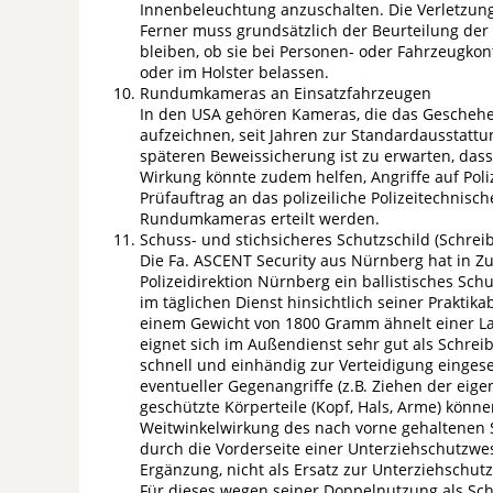
Innenbeleuchtung anzuschalten. Die Verletzung
Ferner muss grundsätzlich der Beurteilung de
bleiben, ob sie bei Personen- oder Fahrzeugkon
oder im Holster belassen.
Rundumkameras an Einsatzfahrzeugen
In den USA gehören Kameras, die das Geschehe
aufzeichnen, seit Jahren zur Standardausstattu
späteren Beweissicherung ist zu erwarten, dass 
Wirkung könnte zudem helfen, Angriffe auf Poli
Prüfauftrag an das polizeiliche Polizeitechnisch
Rundumkameras erteilt werden.
Schuss- und stichsicheres Schutzschild (Schrei
Die Fa. ASCENT Security aus Nürnberg hat in 
Polizeidirektion Nürnberg ein ballistisches Schu
im täglichen Dienst hinsichtlich seiner Praktika
einem Gewicht von 1800 Gramm ähnelt einer Lapt
eignet sich im Außendienst sehr gut als Schreib
schnell und einhändig zur Verteidigung eingese
eventueller Gegenangriffe (z.B. Ziehen der eig
geschützte Körperteile (Kopf, Hals, Arme) kön
Weitwinkelwirkung des nach vorne gehaltenen Sc
durch die Vorderseite einer Unterziehschutzwest
Ergänzung, nicht als Ersatz zur Unterziehschut
Für dieses wegen seiner Doppelnutzung als Sch