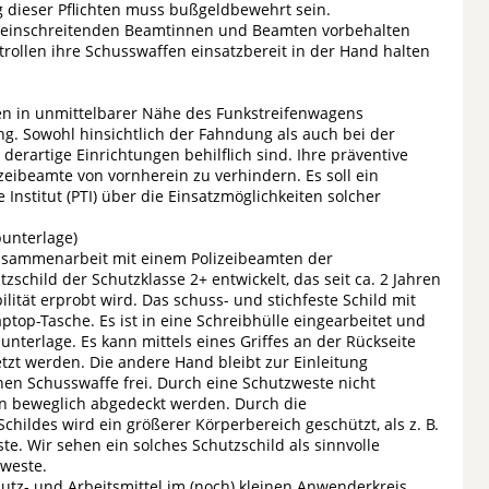
 dieser Pflichten muss bußgeldbewehrt sein.
r einschreitenden Beamtinnen und Beamten vorbehalten
trollen ihre Schusswaffen einsatzbereit in der Hand halten
n in unmittelbarer Nähe des Funkstreifenwagens
ng. Sowohl hinsichtlich der Fahndung als auch bei der
derartige Einrichtungen behilflich sind. Ihre präventive
zeibeamte von vornherein zu verhindern. Es soll ein
e Institut (PTI) über die Einsatzmöglichkeiten solcher
bunterlage)
Zusammenarbeit mit einem Polizeibeamten der
tzschild der Schutzklasse 2+ entwickelt, das seit ca. 2 Jahren
bilität erprobt wird. Das schuss- und stichfeste Schild mit
op-Tasche. Es ist in eine Schreibhülle eingearbeitet und
unterlage. Es kann mittels eines Griffes an der Rückseite
tzt werden. Die andere Hand bleibt zur Einleitung
enen Schusswaffe frei. Durch eine Schutzweste nicht
nen beweglich abgedeckt werden. Durch die
hildes wird ein größerer Körperbereich geschützt, als z. B.
e. Wir sehen ein solches Schutzschild als sinnvolle
zweste.
utz- und Arbeitsmittel im (noch) kleinen Anwenderkreis