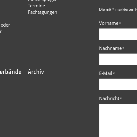
Termine
Die mit * markierten F
Fachtagungen
Vorname
*
ieder
r
Nachname
*
verbände
Archiv
E-Mail
*
Nachricht
*