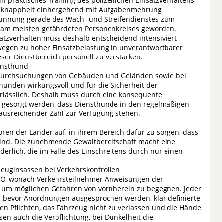
in praktisches Training des polizeilichen Einsatzverhaltens
alknappheit einhergehend mit Aufgabenmehrung
sdünnung gerade des Wach- und Streifendienstes zum
 am meisten gefährdeten Personenkreises geworden.
nsatzverhalten muss deshalb entscheidend intensiviert
 wegen zu hoher Einsatzbelastung in unverantwortbarer
ieser Dienstbereich personell zu verstärken.
ensthund
i Durchsuchungen von Gebäuden und Geländen sowie bei
thunden wirkungsvoll und für die Sicherheit der
lässlich. Deshalb muss durch eine konsequente
ür gesorgt werden, dass Diensthunde in den regelmäßigen
 ausreichender Zahl zur Verfügung stehen.
oren der Länder auf, in ihrem Bereich dafür zu sorgen, dass
 sind. Die zunehmende Gewaltbereitschaft macht eine
derlich, die im Falle des Einschreitens durch nur einen
euginsassen bei Verkehrskontrollen
 StVO, wonach Verkehrsteilnehmer Anweisungen der
t, um möglichen Gefahren von vornherein zu begegnen. Jeder
ts bevor Anordnungen ausgesprochen werden, klar definierte
en Pflichten, das Fahrzeug nicht zu verlassen und die Hände
sen auch die Verpflichtung, bei Dunkelheit die