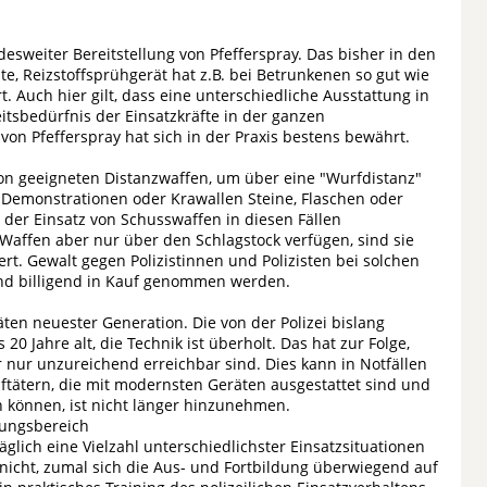
esweiter Bereitstellung von Pfefferspray. Das bisher in den
e, Reizstoffsprühgerät hat z.B. bei Betrunkenen so gut wie
t. Auch hier gilt, dass eine unterschiedliche Ausstattung in
tsbedürfnis der Einsatzkräfte in der ganzen
von Pfefferspray hat sich in der Praxis bestens bewährt.
on geeigneten Distanzwaffen, um über eine "Wurfdistanz"
ei Demonstrationen oder Krawallen Steine, Flaschen oder
 der Einsatz von Schusswaffen in diesen Fällen
 Waffen aber nur über den Schlagstock verfügen, sind sie
rt. Gewalt gegen Polizistinnen und Polizisten bei solchen
und billigend in Kauf genommen werden.
ten neuester Generation. Die von der Polizei bislang
0 Jahre alt, die Technik ist überholt. Das hat zur Folge,
er nur unzureichend erreichbar sind. Dies kann in Notfällen
aftätern, die mit modernsten Geräten ausgestattet sind und
können, ist nicht länger hinzunehmen.
dungsbereich
lich eine Vielzahl unterschiedlichster Einsatzsituationen
nicht, zumal sich die Aus- und Fortbildung überwiegend auf