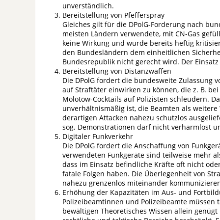
unverständlich.
Bereitstellung von Pfefferspray
Gleiches gilt für die DPolG-Forderung nach bund
meisten Ländern verwendete, mit CN-Gas gefüllt
keine Wirkung und wurde bereits heftig kritisier
den Bundesländern dem einheitlichen Sicherhei
Bundesrepublik nicht gerecht wird. Der Einsatz 
Bereitstellung von Distanzwaffen
Die DPolG fordert die bundesweite Zulassung v
auf Straftäter einwirken zu können, die z. B. b
Molotow-Cocktails auf Polizisten schleudern. Da
unverhältnismäßig ist, die Beamten als weitere
derartigen Attacken nahezu schutzlos ausgeliefe
sog. Demonstrationen darf nicht verharmlost 
Digitaler Funkverkehr
Die DPolG fordert die Anschaffung von Funkgerä
verwendeten Funkgeräte sind teilweise mehr als 2
dass im Einsatz befindliche Kräfte oft nicht od
fatale Folgen haben. Die Überlegenheit von Str
nahezu grenzenlos miteinander kommunizieren 
Erhöhung der Kapazitäten im Aus- und Fortbil
Polizeibeamtinnen und Polizeibeamte müssen täg
bewältigen Theoretisches Wissen allein genügt 