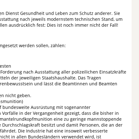
hen Dienst Gesundheit und Leben zum Schutz anderer. Sie
sstattung nach jeweils modernstem technischen Stand, um
en ausdrücklich fest: Dies ist noch immer nicht der Fall!
gesetzt werden sollen, zählen:
esten
Forderung nach Ausstattung aller polizeilichen Einsatzkräfte
tteln der jeweiligen Staatshaushalte. Das Tragen
renbewusstsein und lässt die Beamtinnen und Beamten
en nicht geben.
nsmunition)
uf bundesweite Ausrüstung mit sogenannter
rfälle in der Vergangenheit gezeigt, dass die bisher in
ollmantelrundkopfmunition eine zu geringe mannstoppende
 Durchschlagskraft besitzt und damit Personen, die an der
efährdet. Die Industrie hat eine insoweit verbesserte
icht in allen Bundesländern verwendet wird, ist